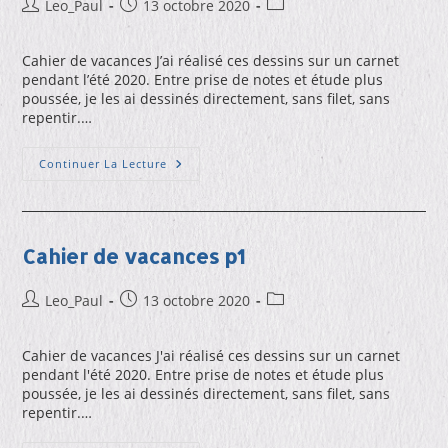
Auteur/autrice
Publication
Post
Leo_Paul
13 octobre 2020
de
publiée :
category:
la
Cahier de vacances J’ai réalisé ces dessins sur un carnet
publication :
pendant l’été 2020. Entre prise de notes et étude plus
poussée, je les ai dessinés directement, sans filet, sans
repentir.…
Cahier
Continuer La Lecture
De
Vacances
P2
Cahier de vacances p1
Auteur/autrice
Publication
Post
Leo_Paul
13 octobre 2020
de
publiée :
category:
la
Cahier de vacances J'ai réalisé ces dessins sur un carnet
publication :
pendant l'été 2020. Entre prise de notes et étude plus
poussée, je les ai dessinés directement, sans filet, sans
repentir.…