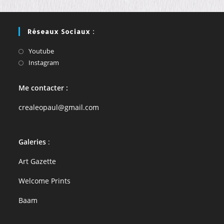
Réseaux Sociaux :
S’ouvre
Youtube
dans
S’ouvre
Instagram
un
dans
nouvel
un
Me contacter :
onglet
nouvel
onglet
crealeopaul@gmail.com
Galeries
:
Art Gazette
Welcome Prints
Baam