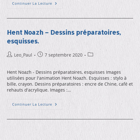
Cahier
Continuer La Lecture
De
Vacances
P1
Hent Noazh – Dessins préparatoires,
esquisses.
Auteur/autrice
Publication
Post
Leo_Paul
7 septembre 2020
de
publiée :
category:
la
Hent Noazh - Dessins préparatoires, esquisses Images
publication :
utilisées pour l'animation Hent Noazh. Esquisses : stylo à
bille, crayon. Dessins préparatoires : encre de Chine, café et
rehauts d'acrylique. Images :…
Hent
Continuer La Lecture
Noazh
–
Dessins
Préparatoires,
Esquisses.